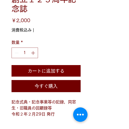
念誌
価
￥2,000
格
消費税込み
|
数量
*
カートに追加する
今すぐ購入
記念式典・記念事業等の記録，同窓
生・旧職員の回顧録等
令和２年２月29日 発行
編集： 	鶴丸高等学校創立125周
年記念誌編集委員会