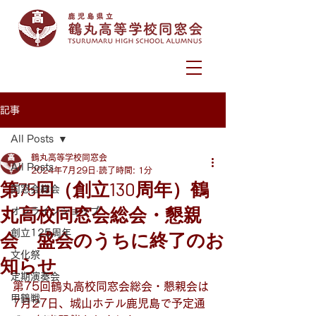
記事
All Posts
鶴丸高等学校同窓会
All Posts
2024年7月29日
読了時間: 1分
第75回（創立130周年）鶴
同窓会総会
丸高校同窓会総会・懇親
オンラインショップ
創立125周年
会 盛会のうちに終了のお
文化祭
知らせ
定期演奏会
第75回鶴丸高校同窓会総会・懇親会は
甲鶴戦
7月27日、城山ホテル鹿児島で予定通