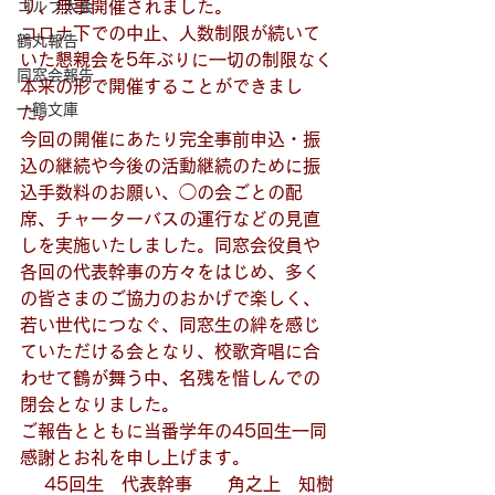
り、無事開催されました。
ゴルフ大会
コロナ下での中止、人数制限が続いて
鶴丸報告
いた懇親会を5年ぶりに一切の制限なく
同窓会報告
本来の形で開催することができまし
一鶴文庫
た。
今回の開催にあたり完全事前申込・振
込の継続や今後の活動継続のために振
込手数料のお願い、◯の会ごとの配
席、チャーターバスの運行などの見直
しを実施いたしました。同窓会役員や
各回の代表幹事の方々をはじめ、多く
の皆さまのご協力のおかげで楽しく、
若い世代につなぐ、同窓生の絆を感じ
ていただける会となり、校歌斉唱に合
わせて鶴が舞う中、名残を惜しんでの
閉会となりました。
ご報告とともに当番学年の45回生一同
感謝とお礼を申し上げます。
45回生　代表幹事　　角之上　知樹