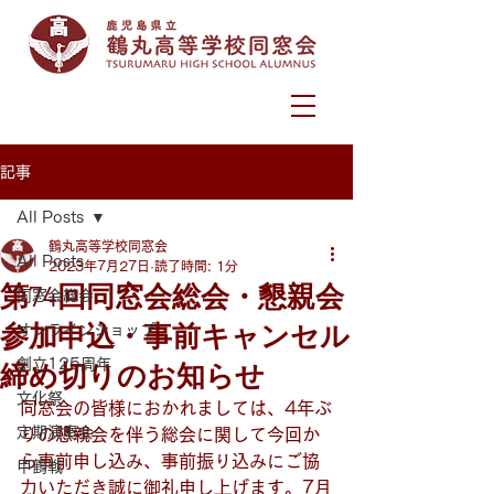
記事
All Posts
鶴丸高等学校同窓会
All Posts
2023年7月27日
読了時間: 1分
第74回同窓会総会・懇親会
同窓会総会
参加申込・事前キャンセル
オンラインショップ
創立125周年
締め切りのお知らせ
文化祭
同窓会の皆様におかれましては、4年ぶ
定期演奏会
りの懇親会を伴う総会に関して今回か
ら事前申し込み、事前振り込みにご協
甲鶴戦
力いただき誠に御礼申し上げます。7月