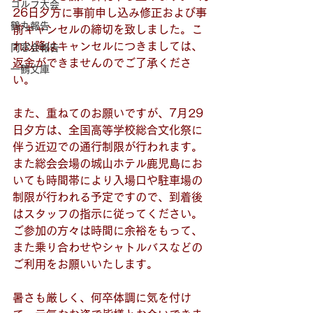
ゴルフ大会
26日夕方に事前申し込み修正および事
鶴丸報告
前キャンセルの締切を致しました。こ
れ以降はキャンセルにつきましては、
同窓会報告
返金ができませんのでご了承くださ
一鶴文庫
い。
また、重ねてのお願いですが、7月29
日夕方は、全国高等学校総合文化祭に
伴う近辺での通行制限が行われます。
また総会会場の城山ホテル鹿児島にお
いても時間帯により入場口や駐車場の
制限が行われる予定ですので、到着後
はスタッフの指示に従ってください。
ご参加の方々は時間に余裕をもって、
また乗り合わせやシャトルバスなどの
ご利用をお願いいたします。
暑さも厳しく、何卒体調に気を付け