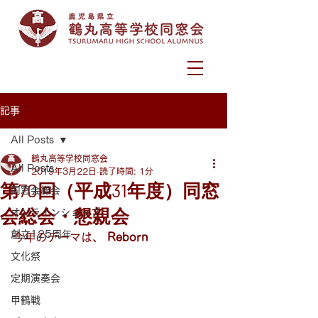
記事
All Posts
鶴丸高等学校同窓会
All Posts
2019年3月22日
読了時間: 1分
第70回（平成31年度）同窓
同窓会総会
会総会・懇親会
オンラインショップ
創立125周年
今年のテーマは、 
Reborn
文化祭
定期演奏会
甲鶴戦