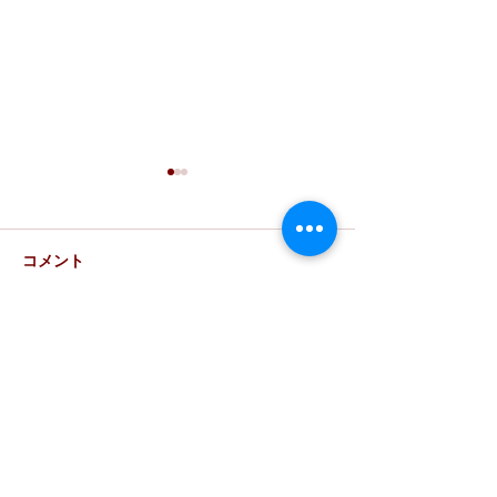
鶴丸高校同窓会公式サイ
住所等変更フォ
ト リニューアルのお知ら
いて
せ
コメント
平素より鶴丸高校同窓会の活
同窓会ホームペー
動にご理解とご協力を賜り、
ルアドレスあてに
誠にありがとうございます。
のご連絡をいただ
このたび、鶴丸高校同窓会公
したが、下記のリ
コメントを追加…
式サイトは、2026年6月1日
連絡が可能となり
よりリニューアルオープンい
で、ぜひご利用く
たしました。 これまで運
住所等変更フォー
営されてきた旧公式サイトの
合わせ)
内容を引き継ぎながら、新し