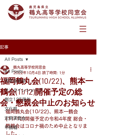
記事
All Posts
鶴丸高等学校同窓会
All Posts
2022年10月4日
読了時間: 1分
福岡鶴丸会(10/22)、熊本一
同窓会総会
鶴会(11/12)開催予定の総
オンラインショップ
創立125周年
会・懇親会中止のお知らせ
文化祭
福岡鶴丸会(10/22)、熊本一鶴会
定期演奏会
(11/12)開催予定の令和4年度 総会・
懇親会はコロナ禍のため中止となりま
甲鶴戦
した。 