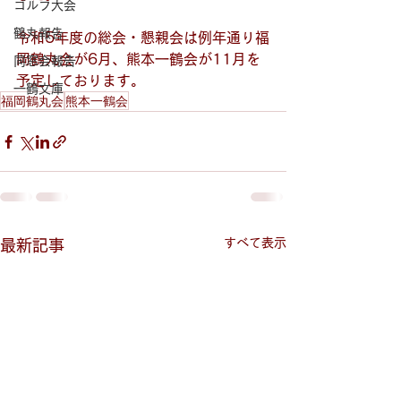
ゴルフ大会
鶴丸報告
令和5年度の総会・懇親会は例年通り福
岡鶴丸会が6月、熊本一鶴会が11月を
同窓会報告
予定しております。
一鶴文庫
福岡鶴丸会
熊本一鶴会
すべて表示
最新記事