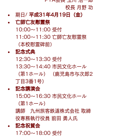
PTA会長 玉川 浩一郎
校長 月野 功
期日/ 
平成31年4月19日（金）
亡師亡友慰霊祭
10:00～11:00 受付
11:00～11:30 亡師亡友慰霊祭
（本校慰霊碑前）
記念式典
12:30～13:30 受付
13:30～14:40 市民文化ホール
（第1ホール） （鹿児島市与次郎2
丁目3番1号）
記念講演会
15:00～16:30 市民文化ホール
（第1ホール）
講師　九州旅客鉄道株式会社 取締
役専務執行役員 前田 勇人氏
記念祝賀会
17:00～18:00 受付