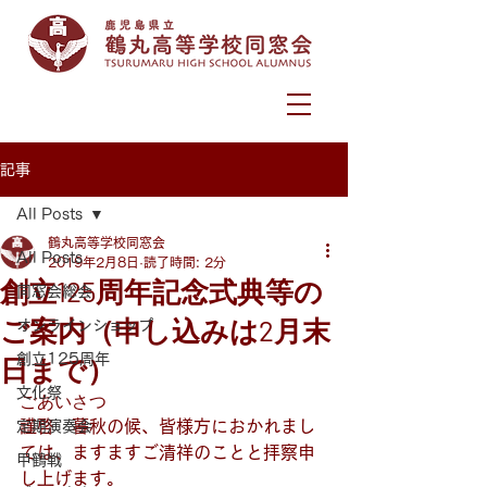
記事
All Posts
鶴丸高等学校同窓会
All Posts
2019年2月8日
読了時間: 2分
創立125周年記念式典等の
同窓会総会
ご案内（申し込みは2月末
オンラインショップ
創立125周年
日まで）
文化祭
ごあいさつ
謹啓　暮秋の候、皆様方におかれまし
定期演奏会
ては、ますますご清祥のことと拝察申
甲鶴戦
し上げます。