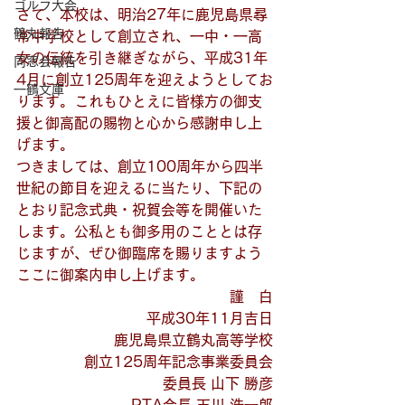
ゴルフ大会
さて、本校は、明治27年に鹿児島県尋
鶴丸報告
常中学校として創立され、一中・一高
女の伝統を引き継ぎながら、平成31年
同窓会報告
4月に創立125周年を迎えようとしてお
一鶴文庫
ります。これもひとえに皆様方の御支
援と御高配の賜物と心から感謝申し上
げます。
つきましては、創立100周年から四半
世紀の節目を迎えるに当たり、下記の
とおり記念式典・祝賀会等を開催いた
します。公私とも御多用のこととは存
じますが、ぜひ御臨席を賜りますよう
ここに御案内申し上げます。
謹　白
平成30年11月吉日
鹿児島県立鶴丸高等学校
創立125周年記念事業委員会
委員長 山下 勝彦