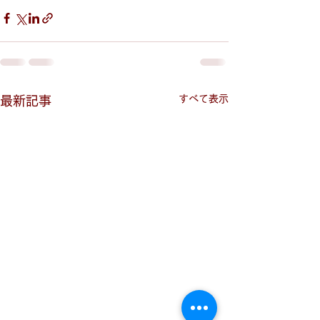
すべて表示
最新記事