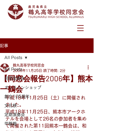
記事
All Posts
鶴丸高等学校同窓会
All Posts
2006年11月25日
読了時間: 2分
【同窓会報告2006年】熊本
同窓会総会
一鶴会
オンラインショップ
創立125周年
平成18年11月25日（土）に開催され
ました。
文化祭
平成18年11月25日、熊本市アークホ
定期演奏会
テルを会場として26名の参加者を集め
甲鶴戦
て開催された第11回熊本一鶴会は、和