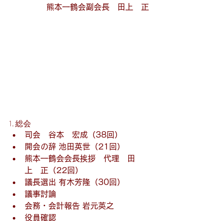
熊本一鶴会副会長　田上　正
1. 総会
司会　谷本　宏成（38回）
開会の辞 池田英世（21回）
熊本一鶴会会長挨拶　代理　田
上　正（22回）
議長選出 有木芳隆（30回）
議事討論
会務・会計報告 岩元英之
役員確認