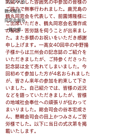
気藹々とした雰囲気の中参加の皆様の
ゴルフ大会
ご協力で無事行われました。鹿児島の
鶴丸報告
鶴丸同窓会を代表して、前園博隆様に
同窓会報告
ご出席いただき、鶴丸同窓会名簿作成
一鶴文庫
の秘話・苦労話を伺うことが出来まし
た。また多額のお祝いをいただき感謝
申し上げます。一高女40回卒の中野揚
子様からは三州会の記念誌のご紹介を
いただきましたが、ご持参くださった
記念誌は全て売れてしまいました。今
回初めて参加した方が4名おられました
が、皆さん来年の参加を約束して下さ
いました。自己紹介では、皆様の近況
などを語っていただきましたが、皆様
の地域社会奉仕への頑張りが伝わって
まいりました。総会司会の谷本宏成さ
ん、懇親会司会の田上かつみさんご苦
労様でした。以下に当日の式次第を掲
載いたします。