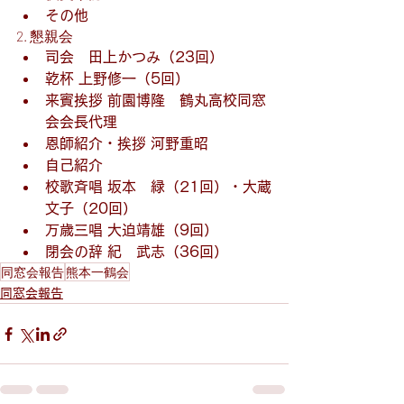
その他
2. 懇親会
司会　田上かつみ（23回）
乾杯 上野修一（5回）
来賓挨拶 前園博隆　鶴丸高校同窓
会会長代理
恩師紹介・挨拶 河野重昭
自己紹介
校歌斉唱 坂本　緑（21回）・大蔵
文子（20回）
万歳三唱 大迫靖雄（9回）
閉会の辞 紀　武志（36回）
同窓会報告
熊本一鶴会
同窓会報告