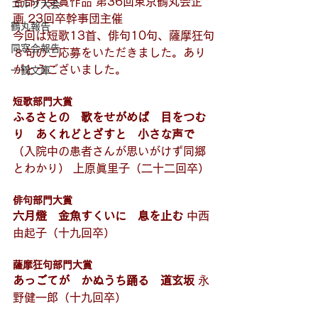
各部門受賞作品 第36回東京鶴丸会企
ゴルフ大会
画 23回卒幹事団主催
鶴丸報告
今回は短歌13首、俳句10句、薩摩狂句
同窓会報告
８句のご応募をいただきました。あり
がとうございました。
一鶴文庫
短歌部門大賞
ふるさとの　歌をせがめば　目をつむ
り　あくれどとざすと　小さな声で
（入院中の患者さんが思いがけず同郷
とわかり） 上原眞里子（二十二回卒）
俳句部門大賞
六月燈　金魚すくいに　息を止む
 中西
由起子（十九回卒）
薩摩狂句部門大賞
あっごてが　かぬうち踊る　道玄坂
 永
野健一郎（十九回卒）