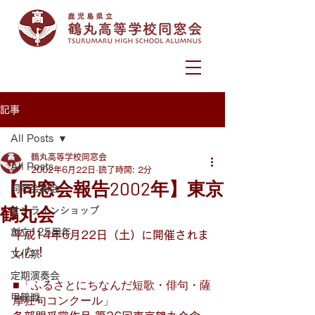
記事
All Posts
鶴丸高等学校同窓会
All Posts
2002年6月22日
読了時間: 2分
【同窓会報告2002年】東京
同窓会総会
鶴丸会
オンラインショップ
創立125周年
平成14年6月22日（土）に開催されま
した！
文化祭
定期演奏会
■「ふるさとにちなんだ短歌・俳句・薩
甲鶴戦
摩狂句コンクール」