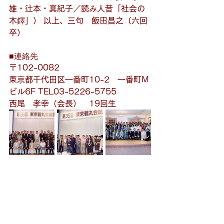
雄・辻本・真紀子／読み人昔「社会の
木鐸」） 以上、三句　飯田昌之（六回
卒）
■連絡先
〒102-0082
東京都千代田区一番町10-2　一番町M
ビル6F TEL03-5226-5755
西尾　孝幸（会長）　19回生