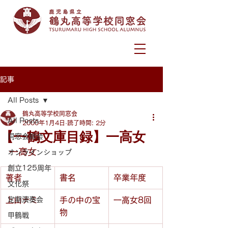
記事
All Posts
鶴丸高等学校同窓会
All Posts
2000年1月4日
読了時間: 2分
【一鶴文庫目録】一高女
同窓会総会
一高女
オンラインショップ
創立125周年
著者
書名
卒業年度
文化祭
上山ナミ
定期演奏会
手の中の宝
一高女8回
物
甲鶴戦