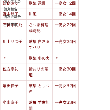
ゴルフ大会
鮫島きり
歌集 遠景
一高女12回
鶴丸報告
野中静子
川風
一高女14回
同窓会報告
一鶴文庫
石神千代乃
さつま料理
一高女22回
歳時記
川上りつ子
歌集 白さる
一高女24回
すべり
〃
歌集 冬の実
〃
佐方宗礼
折おりの茶
一高女30回
趣
増田伸子
歌集 としつ
一高女32回
き
小山慶子
歌集 羊歯相
一高女33回
聞