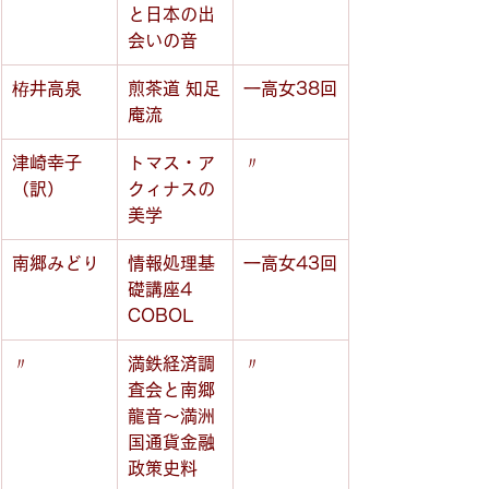
と日本の出
会いの音
栫井高泉
煎茶道 知足
一高女38回
庵流
津崎幸子
トマス・ア
〃
（訳）
クィナスの
美学
南郷みどり
情報処理基
一高女43回
礎講座4 
COBOL
〃
満鉄経済調
〃
査会と南郷
龍音～満洲
国通貨金融
政策史料