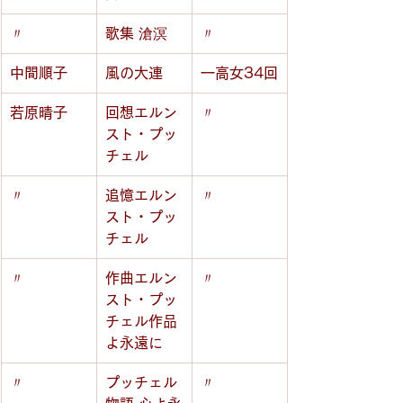
〃
歌集 滄溟
〃
中間順子
風の大連
一高女34回
若原晴子
回想エルン
〃
スト・プッ
チェル
〃
追憶エルン
〃
スト・プッ
チェル
〃
作曲エルン
〃
スト・プッ
チェル作品
よ永遠に
〃
プッチェル
〃