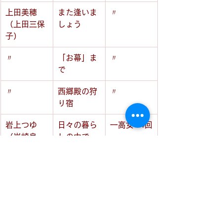
上田美穂 
また逢いま
〃
（上田三保
しょう
子）
〃
「お幕」ま
〃
で
〃
西郷殿の狩
〃
り宿
岩上つゆ
日々の暮ら
一高女44回
（岩崎良
しの中で
子）
（鶴丸1
回）
一鶴文庫
一鶴文庫